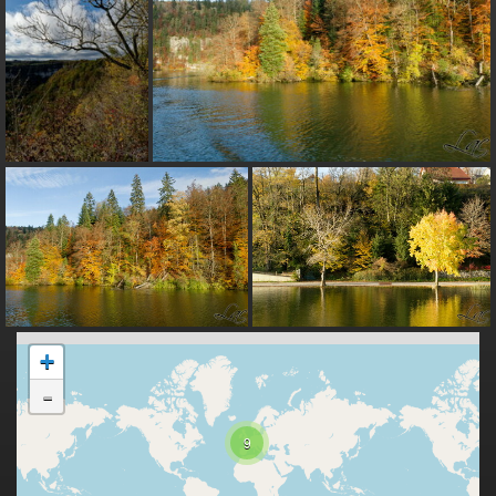
+
-
9